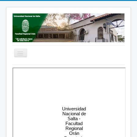
Cambiar
navegación
Inicio
Institucional
Carreras
Académica
Extensión
Bienestar
Institutos