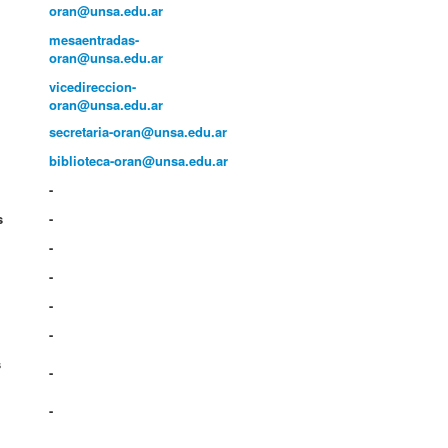
oran@unsa.edu.ar
mesaentradas-
oran@unsa.edu.ar
vicedireccion-
oran@unsa.edu.ar
secretaria-oran@unsa.edu.ar
biblioteca-oran@unsa.edu.ar
-
s
-
-
-
-
-
s
-
-