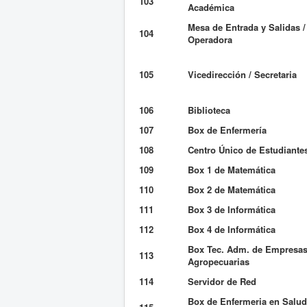
103
Académica
Mesa de Entrada y Salidas /
104
Operadora
105
Vicedirección / Secretaria
106
Biblioteca
107
Box de Enfermería
108
Centro Único de Estudiante
109
Box 1 de Matemática
110
Box 2 de Matemática
111
Box 3 de Informática
112
Box 4 de Informática
Box Tec. Adm. de Empresa
113
Agropecuarias
114
Servidor de Red
Box de Enfermeria en Salud