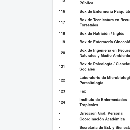
115
Pública
116
Box de Enfermería Psiquiátr
Box de Tecnicatura en Recu
117
Forestales
118
Box de Nutrición / Inglés
119
Box de Enfermería Ginecol
Box de Ingeniería en Recur
120
Naturales y Medio Ambiente
Box de Psicología / Ciencia
121
Sociales
Laboratorio de Microbiologí
122
Parasitología
123
Fax
Instituto de Enfermedades
124
Tropicales
-
Dirección Gral. Personal
-
Coordinación Académica
-
Secretaria de Ext. y Bienest