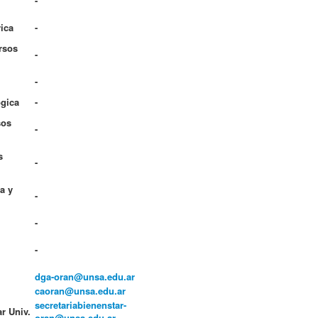
-
ica
-
rsos
-
-
ógica
-
sos
-
s
-
a y
-
-
-
dga-oran@unsa.edu.ar
caoran@unsa.edu.ar
secretariabienenstar-
ar Univ.
oran@unsa.edu.ar