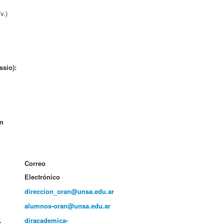
v.)
ssio):
án
Correo
Electrónico
direccion_oran@unsa.edu.ar
alumnos-oran@unsa.edu.ar
.
diracademica-