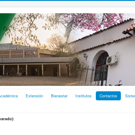
Académica
Extensión
Bienestar
Institutos
Contactos
Sist
varado):