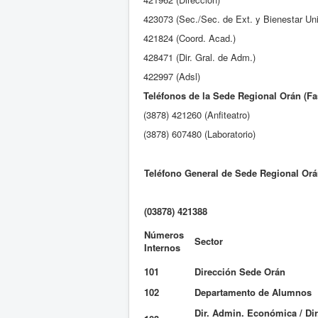
423073 (Sec./Sec. de Ext. y Bienestar Uni
421824 (Coord. Acad.)
428471 (Dir. Gral. de Adm.)
422997 (Adsl)
Teléfonos de la Sede Regional Orán (Fa
(3878) 421260 (Anfiteatro)
(3878) 607480 (Laboratorio)
Teléfono General de Sede Regional Or
(03878) 421388
Números
Sector
Internos
101
Dirección Sede Orán
102
Departamento de Alumnos
Dir. Admin. Económica / Dir